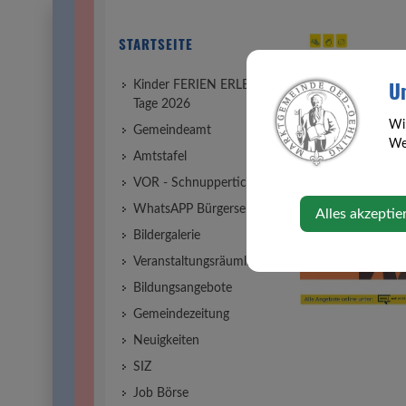
STARTSEITE
Un
Kinder FERIEN ERLEBNIS
Tage 2026
Wi
Gemeindeamt
Web
Amtstafel
VOR - Schnupperticket
WhatsAPP Bürgerservice
Alles akzeptie
Bildergalerie
Veranstaltungsräumlichkeiten
Bildungsangebote
Gemeindezeitung
Neuigkeiten
SIZ
Job Börse