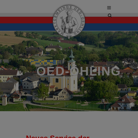
Site
search
toggle
OED-ÖHLING