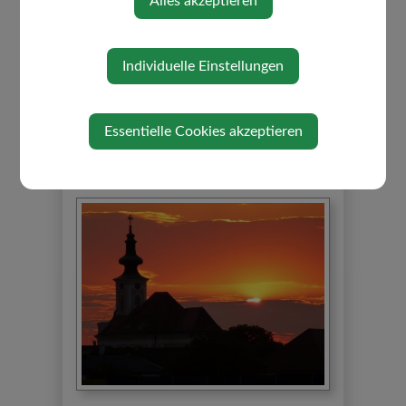
Alles akzeptieren
telefonisch erreichbar!)
Mag. Erika Hiebl-Kornmüller
Individuelle Einstellungen
Pfarrsekretärin Oed
0720/111 916
e.hiebl-kornmueller@dsp.a
t
Essentielle Cookies akzeptieren
Pfarrkanzlei Oed: Donnerstag 8 -10 Uhr