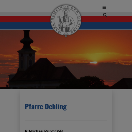
Site
search
toggle
Pfarre Oehling
P. Michael Prinz OSB