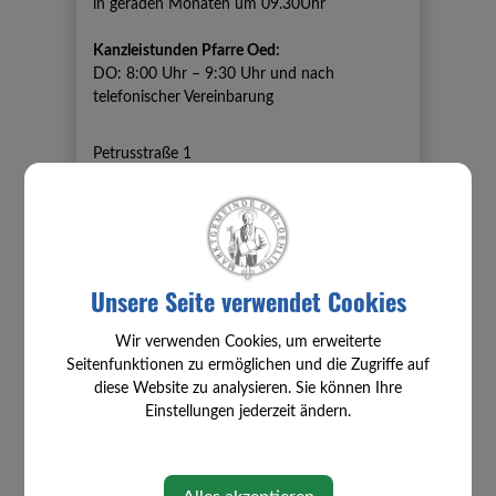
in geraden Monaten um 09.30Uhr
Kanzleistunden Pfarre Oed:
DO:
8:00 Uhr – 9:30 Uhr
und nach
telefonischer Vereinbarung
Petrusstraße 1
3312 Oed-Oehling
pfarre.oed@gmail.com
Weitere Informationen und Kontakte auf:
Unsere Seite verwendet Cookies
www.pfarren-zeillern-oed.at
Wir verwenden Cookies, um erweiterte
Seitenfunktionen zu ermöglichen und die Zugriffe auf
Pfarrer Shiju Augustine
diese Website zu analysieren. Sie können Ihre
Mobil:
0676-8266-34491
Einstellungen jederzeit ändern.
shijuareeparambil@gmail.com
Montag ist sein freier Tag (Im Notfall