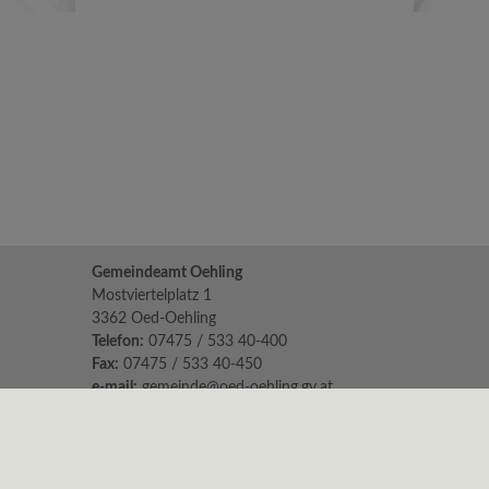
Gemeindeamt Oehling
Mostviertelplatz 1
3362 Oed-Oehling
Telefon:
07475 / 533 40-400
Fax:
07475 / 533 40-450
e-mail:
gemeinde@oed-oehling.gv.at
Parteienverkehr:
Mo 8.00 - 12.00 Uhr & 14.00 - 18.00
Di, Mi & Fr 8.00 - 12.00 Uhr
Do geschlossen