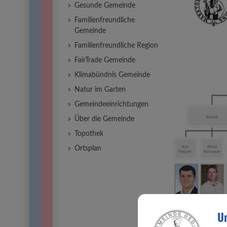
Gesunde Gemeinde
Familienfreundliche
Gemeinde
Familienfreundliche Region
FairTrade Gemeinde
Klimabündnis Gemeinde
Natur im Garten
Gemeindeeinrichtungen
Über die Gemeinde
Topothek
Ortsplan
Un