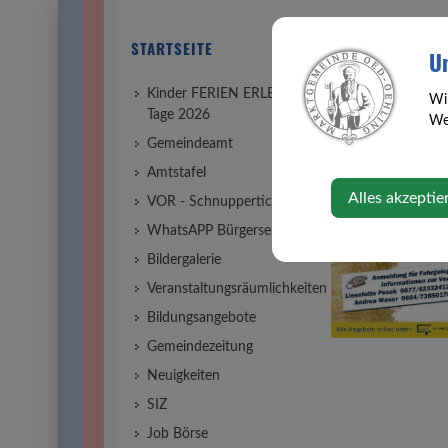
STARTSEITE
Un
Kinder FERIEN ERLEBNIS
Wi
Tage 2026
Web
Gemeindeamt
Amtstafel
Alles akzeptie
VOR - Schnupperticket
WhatsAPP Bürgerservice
Bildergalerie
Veranstaltungsräumlichkeiten
Bildungsangebote
Gemeindezeitung
Neuigkeiten
SIZ
Job Börse