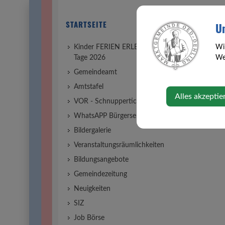
STARTSEITE
Frühshoppe
Un
Sonntag, 17. M
Wi
Kinder FERIEN ERLEBNIS
Web
Tage 2026
Gemeindeamt
Veranstaltungs
Amtstafel
Alles akzeptie
VOR - Schnupperticket
WhatsAPP Bürgerservice
Bildergalerie
Veranstaltungsräumlichkeiten
Bildungsangebote
Gemeindezeitung
Neuigkeiten
SIZ
Job Börse