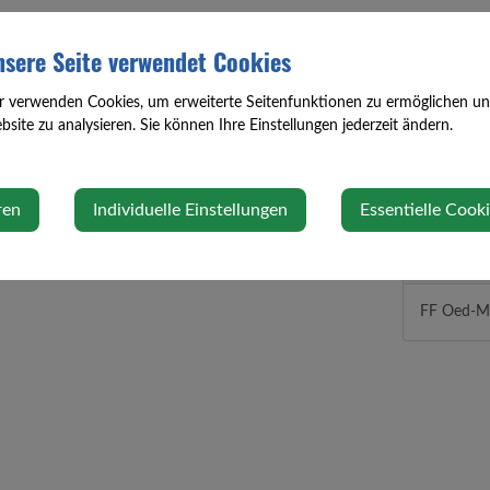
n FF Oed
sere Seite verwendet Cookies
ai 2026 10:00 Uhr
r verwenden Cookies, um erweiterte Seitenfunktionen zu ermöglichen und 
site zu analysieren. Sie können Ihre Einstellungen jederzeit ändern.
ort
Diese V
ren
Individuelle Einstellungen
Essentielle Cook
Veranstal
FF Oed-M