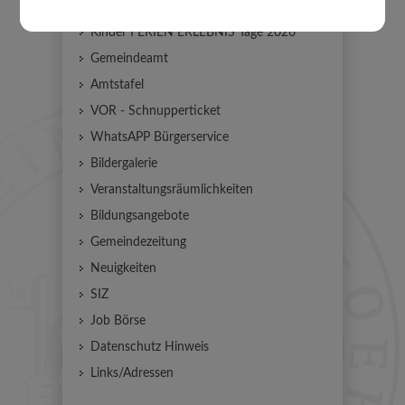
Kinder FERIEN ERLEBNIS Tage 2026
Gemeindeamt
Amtstafel
VOR - Schnupperticket
WhatsAPP Bürgerservice
Bildergalerie
Veranstaltungsräumlichkeiten
Bildungsangebote
Gemeindezeitung
Neuigkeiten
SIZ
Job Börse
Datenschutz Hinweis
Links/Adressen