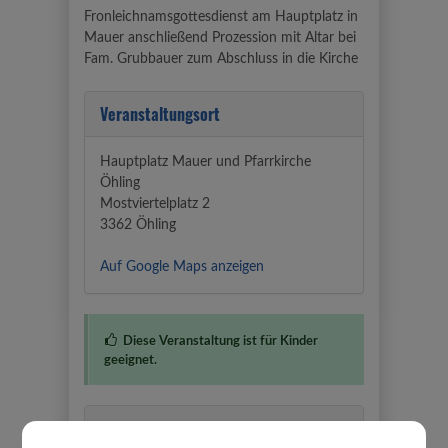
Fronleichnamsgottesdienst am Hauptplatz in
Mauer anschließend Prozession mit Altar bei
Fam. Grubbauer zum Abschluss in die Kirche
Veranstaltungsort
Hauptplatz Mauer und Pfarrkirche
Öhling
Mostviertelplatz 2
3362 Öhling
Auf Google Maps anzeigen
Diese Veranstaltung ist für Kinder
geeignet.
Veranstalter