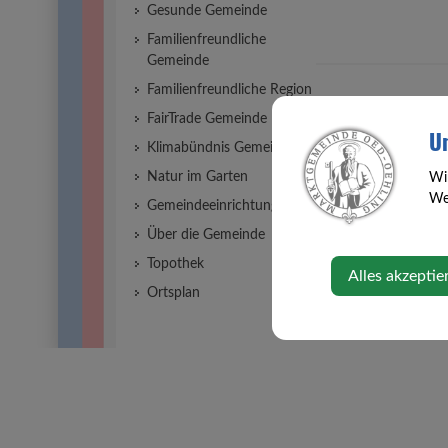
Gesunde Gemeinde
Familienfreundliche
Gemeinde
Familienfreundliche Region
FairTrade Gemeinde
Un
Klimabündnis Gemeinde
Natur im Garten
Wi
Web
Gemeindeeinrichtungen
Über die Gemeinde
Topothek
Alles akzeptie
Ortsplan