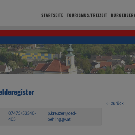
STARTSEITE
TOURISMUS/FREIZEIT
BÜRGERSERV
elderegister
⇐ zurück
07475/53340-
p.kreuzer@oed-
405
oehling.gv.at