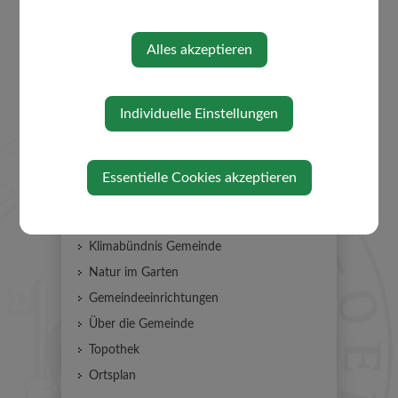
GEMEINDE
Organigramm Mitarbeiter
Alles akzeptieren
Mitarbeiter
Gemeinderat
Individuelle Einstellungen
e5 Gemeinde
Gesunde Gemeinde
Familienfreundliche Gemeinde
Essentielle Cookies akzeptieren
Familienfreundliche Region
FairTrade Gemeinde
Klimabündnis Gemeinde
Natur im Garten
Gemeindeeinrichtungen
Über die Gemeinde
Topothek
Ortsplan