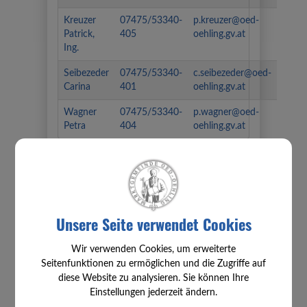
Kreuzer
07475/53340-
p.kreuzer@oed-
Patrick,
405
oehling.gv.at
Ing.
Seibezeder
07475/53340-
c.seibezeder@oed-
Carina
401
oehling.gv.at
Wagner
07475/53340-
p.wagner@oed-
Petra
404
oehling.gv.at
⇐ zurück
Unsere Seite verwendet Cookies
Wir verwenden Cookies, um erweiterte
Seitenfunktionen zu ermöglichen und die Zugriffe auf
diese Website zu analysieren. Sie können Ihre
Einstellungen jederzeit ändern.