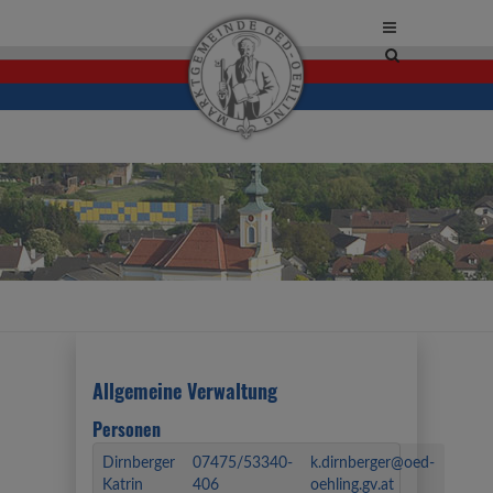
Site
search
toggle
Allgemeine Verwaltung
Personen
Dirnberger
07475/53340-
k.dirnberger@oed-
Katrin
406
oehling.gv.at