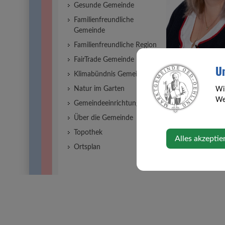
Gesunde Gemeinde
Familienfreundliche
Gemeinde
Familienfreundliche Region
FairTrade Gemeinde
Un
Klimabündnis Gemeinde
Natur im Garten
Wi
Web
Gemeindeeinrichtungen
⇐ zurück
Über die Gemeinde
Topothek
Alles akzeptie
Ortsplan