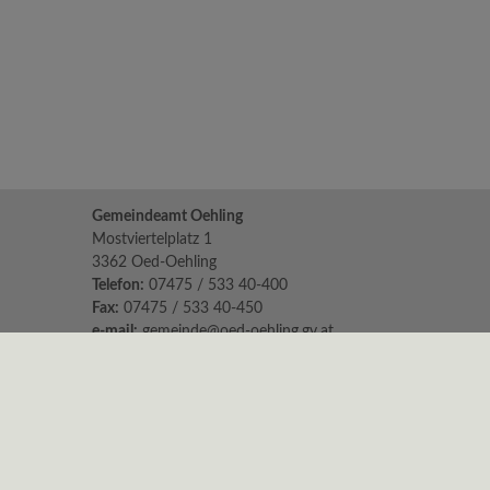
Gemeindeamt Oehling
Mostviertelplatz 1
3362 Oed-Oehling
Telefon:
07475 / 533 40-400
Fax:
07475 / 533 40-450
e-mail:
gemeinde@oed-oehling.gv.at
Parteienverkehr:
Mo 8.00 - 12.00 Uhr & 14.00 - 18.00
Di, Mi & Fr 8.00 - 12.00 Uhr
Do geschlossen
Sprechstunden der Bürgermeisterin:
Montag: 16:00 - 18:00 Uhr in Oehling