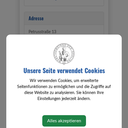
Adresse
Petrusstraße 13
3312 Oed
Abteilung
Unsere Seite verwendet Cookies
SPÖ
Wir verwenden Cookies, um erweiterte
Seitenfunktionen zu ermöglichen und die Zugriffe auf
Zuständigkeiten
diese Website zu analysieren. Sie können Ihre
Einstellungen jederzeit ändern.
Bau, Sicherheit, Senioren und
Friedhof
Gemeinderat
Alles akzeptieren
Prüfungsausschuss