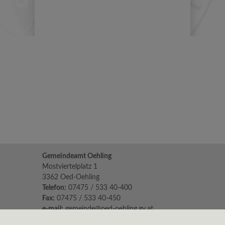
Gemeindeamt Oehling
Mostviertelplatz 1
3362 Oed-Oehling
Telefon:
07475 / 533 40-400
Fax:
07475 / 533 40-450
e-mail:
gemeinde@oed-oehling.gv.at
Parteienverkehr: