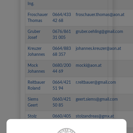
Ing.
Froschauer
0664/433
froschauer.thomas@aon.at
Thomas
42 68
Gruber
0676/861
gruber.oehling@gmail.com
Josef
31 005
Kreuzer
0664/883
johannes.kreuzer@aon.at
Johannes
68 357
Mock
0680/200
mocki@aon.at
Johannes
44 69
Reitbauer
0664/421
r.reitbauer@gmail.com
Roland
51 94
Siems
0660/421
geert.siems@gmail.com
Geert
50 85
Stolz
0660/405
stolzandreas@gmx.at
Andreas
11 50