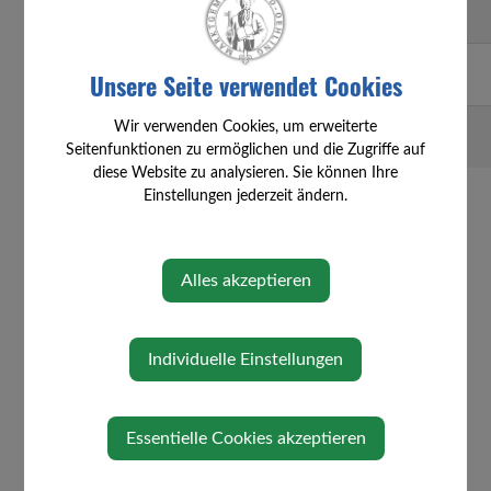
Üblacker
0664/431
stefan.ueblacker@ff-oed.at
Stefan
82 96
Wagner
0660/706
bauhof@oed-oehling.gv.at
Unsere Seite verwendet Cookies
Karl
22 93
Zeiner
0660/257
zeiner.reinhard@cnc.at
Wir verwenden Cookies, um erweiterte
Reinhard
66 58
Seitenfunktionen zu ermöglichen und die Zugriffe auf
diese Website zu analysieren. Sie können Ihre
Einstellungen jederzeit ändern.
⇐ zurück
Alles akzeptieren
Individuelle Einstellungen
GEMEINDE
Essentielle Cookies akzeptieren
Organigramm Mitarbeiter