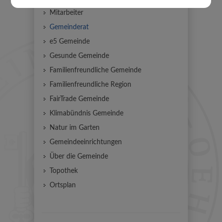
Mitarbeiter
Gemeinderat
e5 Gemeinde
Gesunde Gemeinde
Familienfreundliche Gemeinde
Familienfreundliche Region
FairTrade Gemeinde
Klimabündnis Gemeinde
Natur im Garten
Gemeindeeinrichtungen
Über die Gemeinde
Topothek
Ortsplan