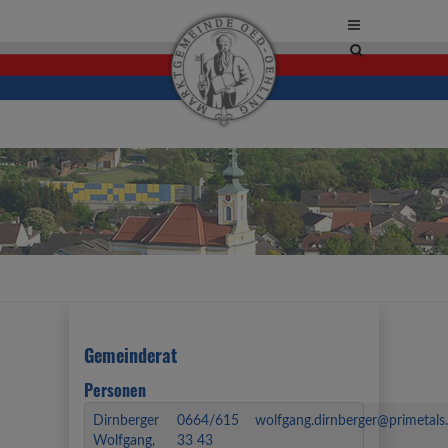
Site
search
toggle
Gemeinderat
Personen
Dirnberger
0664/615
wolfgang.dirnberger@primetal
Wolfgang,
33 43