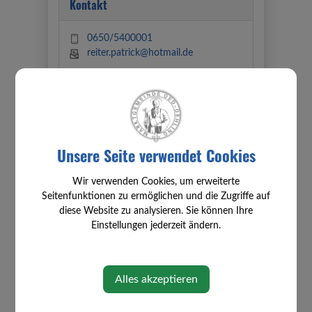
Kontakt
0650/5400001
reiter.patrick@hotmail.de
Öffnungszeiten
Training immer Freitags von 19:00 bis
Unsere Seite verwendet Cookies
21:00 Uhr und gelegentlich
Donnerstags 18:00 bis 20:00 Uhr in der
Volksschule Öhling bzw. bei
Wir verwenden Cookies, um erweiterte
Schönwetter am Beachplatz in Öhling.
Seitenfunktionen zu ermöglichen und die Zugriffe auf
diese Website zu analysieren. Sie können Ihre
Einstellungen jederzeit ändern.
ZVR: 545951746
Alles akzeptieren
Standort