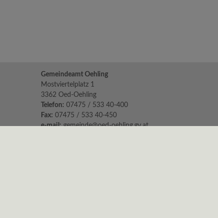
Gemeindeamt Oehling
Mostviertelplatz 1
3362 Oed-Oehling
Telefon:
07475 / 533 40-400
Fax:
07475 / 533 40-450
e-mail:
gemeinde@oed-oehling.gv.at
Parteienverkehr:
Mo 8.00 - 12.00 Uhr & 14.00 - 18.00
Di, Mi & Fr 8.00 - 12.00 Uhr
Do geschlossen
Sprechstunden der Bürgermeisterin:
Montag: 16:00 - 18:00 Uhr in Oehling
Um telefonische Anmeldung wird gebeten.
© 2026 Oed-Öhling |
CMS gemeindeserver.net
|