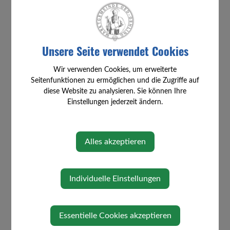
mit Brigitte Kneil - Dipl. IKYTA
Kundalini Yoga Trainerin
Unsere Seite verwendet Cookies
Veranstaltungsort
Wir verwenden Cookies, um erweiterte
Seitenfunktionen zu ermöglichen und die Zugriffe auf
Kindergarten Öhling
diese Website zu analysieren. Sie können Ihre
Kindergartenstraße 1
Einstellungen jederzeit ändern.
3362 Oed-Oehling
Auf Google Maps anzeigen
Alles akzeptieren
Veranstalter
Individuelle Einstellungen
Gesunde Gemeinde
Essentielle Cookies akzeptieren
Karten