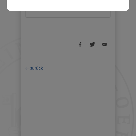
€ 14,- / Einheit
⇐ zurück