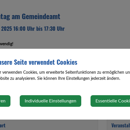
htag am Gemeindeamt
i 2025 16:00 Uhr bis 17:30 Uhr
wendig!
sere Seite verwendet Cookies
r 07475 / 533 40 400
oder gemeinde@oed-oehling.gv.at vereinbaren
r verwenden Cookies, um erweiterte Seitenfunktionen zu ermöglichen und 
site zu analysieren. Sie können Ihre Einstellungen jederzeit ändern.
ationen zu Vertragserrichtungen,
insbesondere Liegenschaftskauf
und -üb
ftsverfahren, Grundbuch
und Firmenbuch.
ren
Individuelle Einstellungen
Essentielle Cook
ort
Veranstal