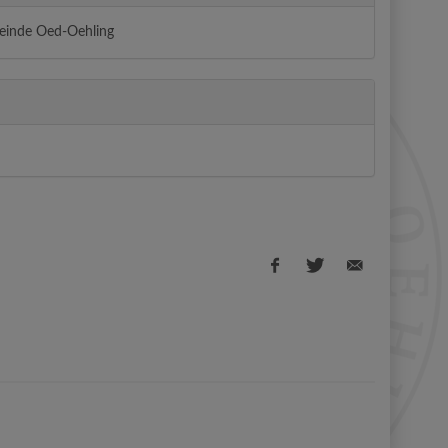
einde Oed-Oehling
Facebook
Twitter
E-
share
share
Mail
share