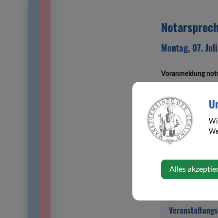
Notarsprec
Montag, 07. Jul
Voranmeldung not
Un
Termin bitte unte
Wi
Web
Es erfolgen Inform
und
Verlassenscha
Alles akzeptie
Veranstaltungs