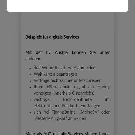
Basisfunktion der ID Austria möglich. Für die
Vollfunktion ist ein Behördenweg nötig.
Beispiele für digitale Services
Mit der ID Austria können Sie unter
anderem:
den Wohnsitz an- oder abmelden
Wahlkarten beantragen
Verträge rechtssicher unterschreiben
Ihren Führerschein digital am Handy
vorzeigen (innerhalb Österreichs)
wichtige Behördenbriefe im
elektronischen Postkorb empfangen
sich bei FinanzOnline, „MeineSV“ oder
„oesterreich.gv.at“ anmelden
Mehr als 500 digitale Services stehen Ihnen