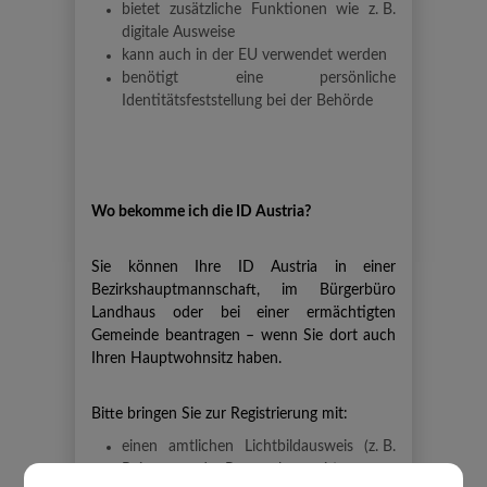
bietet zusätzliche Funktionen wie z. B.
digitale Ausweise
kann auch in der EU verwendet werden
benötigt eine persönliche
Identitätsfeststellung bei der Behörde
Wo bekomme ich die ID Austria?
Sie können Ihre ID Austria in einer
Bezirkshauptmannschaft, im Bürgerbüro
Landhaus oder bei einer ermächtigten
Gemeinde beantragen – wenn Sie dort auch
Ihren Hauptwohnsitz haben.
Bitte bringen Sie zur Registrierung mit:
einen amtlichen Lichtbildausweis (z. B.
Reisepass oder Personalausweis)