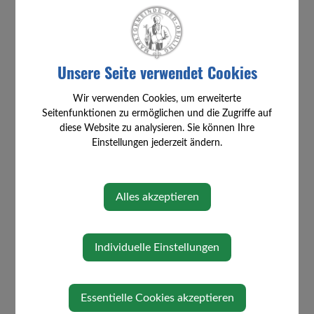
ein aktuelles Passfoto, wenn kein
Lichtbild in Pass oder e-card vorhanden
ist
Ihr Smartphone mit der App „ID Austria“
Unsere Seite verwendet Cookies
Tipp:
Vereinbaren Sie vorab einen Termin, um
Wartezeiten zu vermeiden.
Wir verwenden Cookies, um erweiterte
Seitenfunktionen zu ermöglichen und die Zugriffe auf
diese Website zu analysieren. Sie können Ihre
Einstellungen jederzeit ändern.
Umstieg von der Handy-Signatur
Alles akzeptieren
Wenn Sie schon eine behördlich registrierte
Handy-Signatur haben, können Sie bequem
online auf die ID Austria umsteigen – ohne
Individuelle Einstellungen
Behördenbesuch.
Falls Ihre Handy-Signatur nicht registriert
Essentielle Cookies akzeptieren
wurde, ist nur ein Umstieg auf die