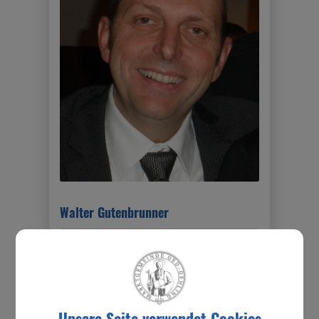
Walter Gutenbrunner
Kontakt
0660/718 26 39
sturmsaal@oed-oehling.gv.at
Unsere Seite verwendet Cookies