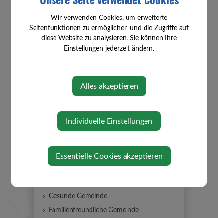
Wir verwenden Cookies, um erweiterte
Seitenfunktionen zu ermöglichen und die Zugriffe auf
⇐ zurück
diese Website zu analysieren. Sie können Ihre
Einstellungen jederzeit ändern.
Alles akzeptieren
GEMEINDE
Individuelle Einstellungen
Organigramm Mitarbeiter
Mitarbeiter
Essentielle Cookies akzeptieren
Gemeinderat
e5 Gemeinde
Gesunde Gemeinde
Familienfreundliche Gemeinde