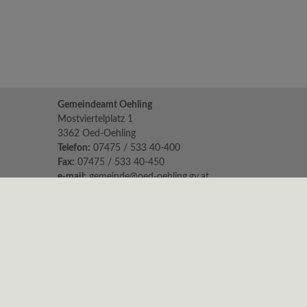
Gemeindeamt Oehling
Mostviertelplatz 1
3362 Oed-Oehling
Telefon:
07475 / 533 40-400
Fax:
07475 / 533 40-450
e-mail:
gemeinde@oed-oehling.gv.at
Parteienverkehr:
Mo 8.00 - 12.00 Uhr & 14.00 - 18.00
Di, Mi & Fr 8.00 - 12.00 Uhr
Do geschlossen
Sprechstunden der Bürgermeisterin:
Montag: 16:00 - 18:00 Uhr in Oehling
Um telefonische Anmeldung wird gebeten.
© 2026 Oed-Öhling |
CMS gemeindeserver.net
|