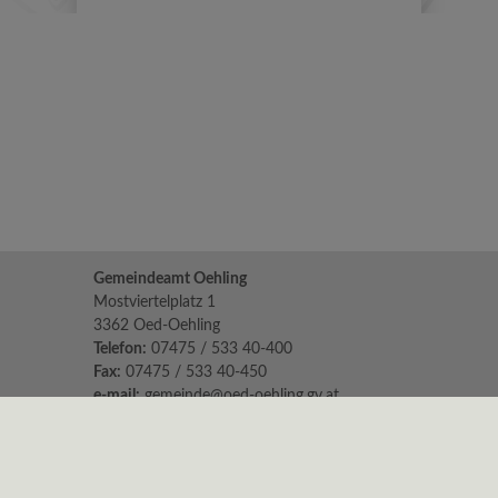
Gemeindeamt Oehling
Mostviertelplatz 1
3362 Oed-Oehling
Telefon:
07475 / 533 40-400
Fax:
07475 / 533 40-450
e-mail:
gemeinde@oed-oehling.gv.at
Parteienverkehr:
Mo 8.00 - 12.00 Uhr & 14.00 - 18.00
Di, Mi & Fr 8.00 - 12.00 Uhr
Do geschlossen