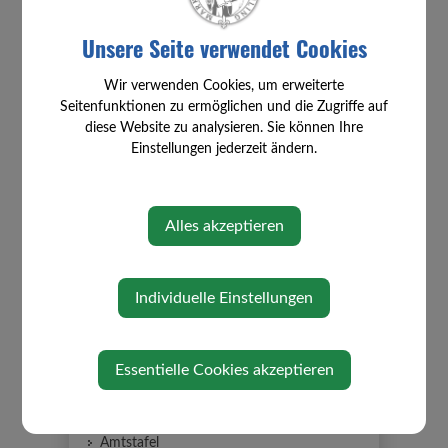
Unsere Seite verwendet Cookies
Wir verwenden Cookies, um erweiterte
Seitenfunktionen zu ermöglichen und die Zugriffe auf
⇐ zurück
diese Website zu analysieren. Sie können Ihre
Einstellungen jederzeit ändern.
Alles akzeptieren
Individuelle Einstellungen
STARTSEITE
Essentielle Cookies akzeptieren
Kinder FERIEN ERLEBNIS Tage 2026
Gemeindeamt
Amtstafel