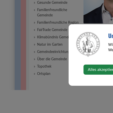
Gesunde Gemeinde
Familienfreundliche
Gemeinde
Familienfreundliche Region
FairTrade Gemeinde
Un
Klimabündnis Gemeinde
Natur im Garten
Wi
Web
Gemeindeeinrichtungen
Über die Gemeinde
⇐ zurück
Topothek
Alles akzeptie
Ortsplan