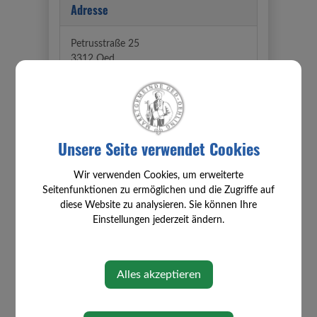
Adresse
Petrusstraße 25
3312 Oed
Abteilung
Unsere Seite verwendet Cookies
ÖVP
Wir verwenden Cookies, um erweiterte
Zuständigkeiten
Seitenfunktionen zu ermöglichen und die Zugriffe auf
diese Website zu analysieren. Sie können Ihre
Einstellungen jederzeit ändern.
Familie, Sport und Digitalisierung
Prüfungsausschuss
Volksschulausschuss Oed
Alles akzeptieren