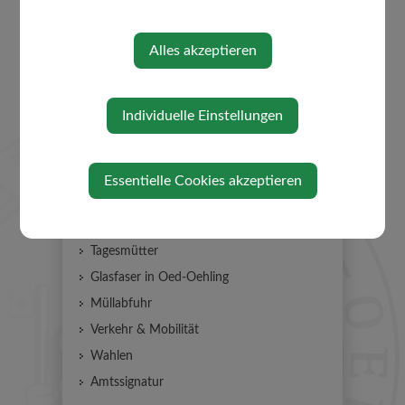
BÜRGERSERVICE
Alles akzeptieren
Essen auf Rädern
Individuelle Einstellungen
Abgaben
Förderungen
Bauen & Wohnen
Essentielle Cookies akzeptieren
Formulare
Lebenslagen
Tagesmütter
Glasfaser in Oed-Oehling
Müllabfuhr
Verkehr & Mobilität
Wahlen
Amtssignatur