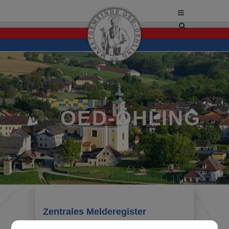
Site
search
toggle
OED-ÖHLING
Zentrales Melderegister