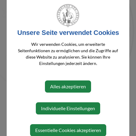
Person
Kreuzer
07475/53340-
p.kreuzer@oed-
Patrick,
405
oehling.gv.at
Ing.
Unsere Seite verwendet Cookies
Wir verwenden Cookies, um erweiterte
Seitenfunktionen zu ermöglichen und die Zugriffe auf
⇐ zurück
diese Website zu analysieren. Sie können Ihre
Einstellungen jederzeit ändern.
Alles akzeptieren
Individuelle Einstellungen
Essentielle Cookies akzeptieren