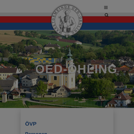
Site
search
toggle
OED-ÖHLING
ÖVP