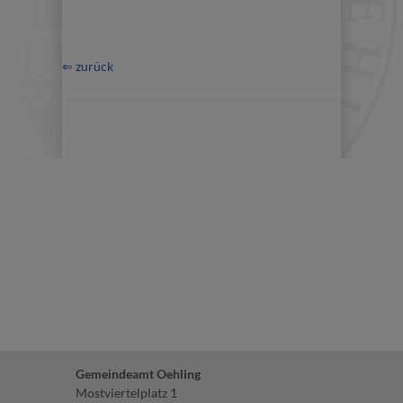
⇐ zurück
Gemeindeamt Oehling
Mostviertelplatz 1