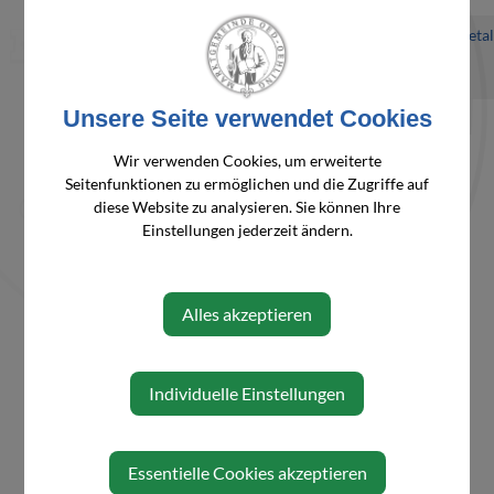
Person
Dirnberger
0664/615
wolfgang.dirnberger@primeta
Wolfgang,
33 43
Ing.
Unsere Seite verwendet Cookies
Wir verwenden Cookies, um erweiterte
Seitenfunktionen zu ermöglichen und die Zugriffe auf
⇐ zurück
diese Website zu analysieren. Sie können Ihre
Einstellungen jederzeit ändern.
Alles akzeptieren
Individuelle Einstellungen
Essentielle Cookies akzeptieren