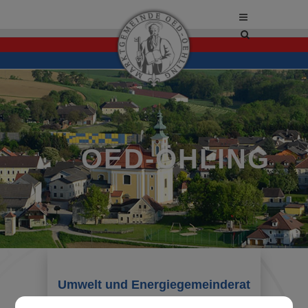
Site
search
toggle
OED-ÖHLING
Umwelt und Energiegemeinderat