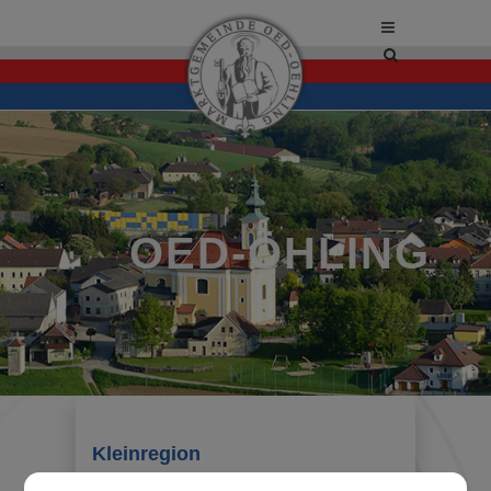
Site
search
toggle
OED-ÖHLING
Kleinregion