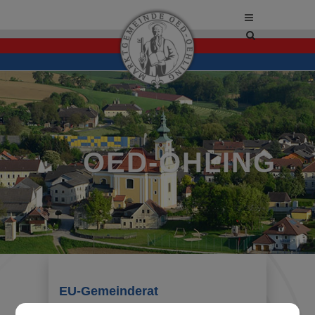
Site
search
toggle
OED-ÖHLING
EU-Gemeinderat